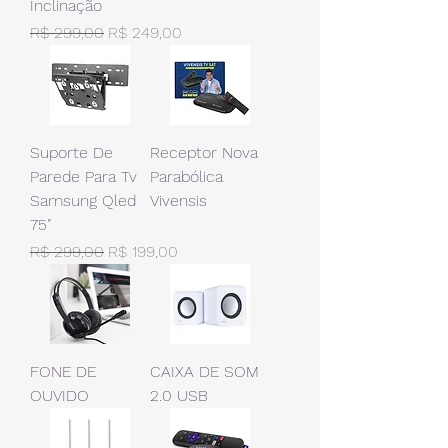
Inclinação
Preço normal
Preço promocional
R$ 299,00
R$ 249,00
Suporte De
Receptor Nova
Parede Para Tv
Parabólica
Samsung Qled
Vivensis
75"
Preço normal
Preço promocional
R$ 299,00
R$ 199,00
FONE DE
CAIXA DE SOM
OUVIDO
2.0 USB