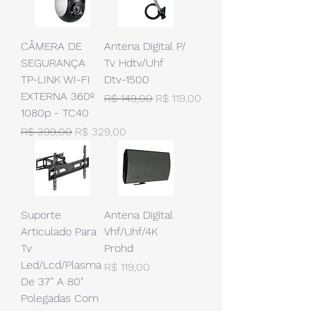
CÂMERA DE
Antena Digital P/
SEGURANÇA
Tv Hdtv/Uhf
TP-LINK WI-FI
Dtv-1500
EXTERNA 360º
Preço normal
Preço promocional
R$ 149,00
R$ 119,00
1080p - TC40
Preço normal
Preço promocional
R$ 399,00
R$ 329,00
Suporte
Antena Digital
Articulado Para
Vhf/Uhf/4K
Tv
Prohd
Led/Lcd/Plasma
Preço
R$ 119,00
De 37" A 80"
Polegadas Com